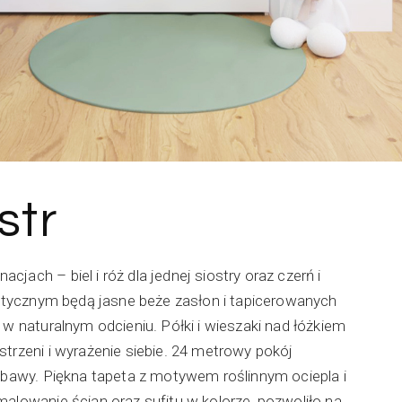
str
jach – biel i róż dla jednej siostry oraz czerń i
rystycznym będą jasne beże zasłon i tapicerowanych
 w naturalnym odcieniu. Półki i wieszaki nad łóżkiem
strzeni i wyrażenie siebie. 24 metrowy pokój
zabawy. Piękna tapeta z motywem roślinnym ociepla i
malowanie ścian oraz sufitu w kolorze, pozwoliło na