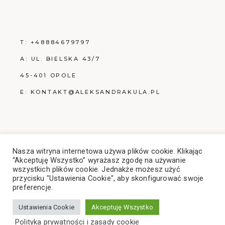
T:
+48884679797
A: UL. BIELSKA 43/7
45-401 OPOLE
E:
KONTAKT@ALEKSANDRAKULA.PL
POLITYKA PRYWATNOŚCI
Nasza witryna internetowa używa plików cookie. Klikając
“Akceptuję Wszystko” wyrażasz zgodę na używanie
wszystkich plików cookie. Jednakże możesz użyć
przycisku "Ustawienia Cookie", aby skonfigurować swoje
preferencje.
Ustawienia Cookie
Akceptuję Wszystko
Polityka prywatności i zasady cookie
© 2021
QODE INTERACTIVE
,