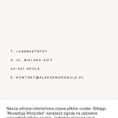
T:
+48884679797
A: UL. BIELSKA 43/7
45-401 OPOLE
E:
KONTAKT@ALEKSANDRAKULA.PL
POLITYKA PRYWATNOŚCI
Nasza witryna internetowa używa plików cookie. Klikając
“Akceptuję Wszystko” wyrażasz zgodę na używanie