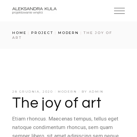
HOME
PROJECT
MODERN
THE JOY OF
ART
28 GRUDNIA, 2020
MODERN
BY
ADMIN
The joy of art
Etiam rhoncus. Maecenas tempus, tellus eget
natoque condimentum rhoncus, sem quam
semper libero, sit amet adipiscing sem neque